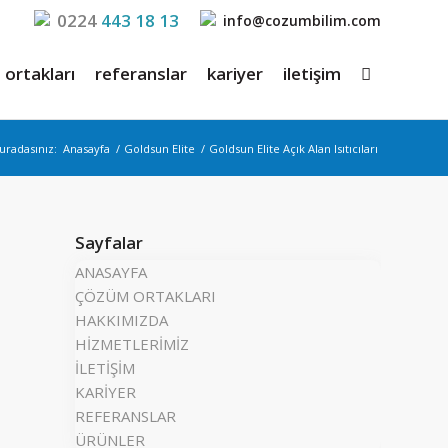
0224
443 18 13
info@cozumbilim.com
ortakları
referanslar
kariyer
iletişim
uradasınız:
Anasayfa
/
Goldsun Elite
/
Goldsun Elite Açık Alan Isıtıcıları
Sayfalar
ANASAYFA
ÇÖZÜM ORTAKLARI
HAKKIMIZDA
HİZMETLERİMİZ
İLETİŞİM
KARİYER
REFERANSLAR
ÜRÜNLER