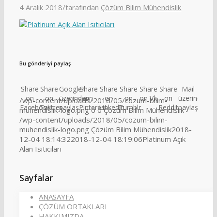
4 Aralık 2018
/
tarafından
Çözüm Bilim Mühendislik
Bu gönderiyi paylaş
Share
Share
Google+
Share
Share
Share
Share
Share
Mail
on
on
üzerinden
on
on
on
on Vk
on
üzerinden
/wp-content/uploads/2018/05/cozum-bilim-
Facebook
Twitter
paylaş
Pinterest
Linkedin
Tumblr
Reddit
paylaş
muhendislik-logo.png
0
0
Çözüm Bilim Mühendislik
/wp-content/uploads/2018/05/cozum-bilim-
muhendislik-logo.png
Çözüm Bilim Mühendislik
2018-
12-04 18:14:32
2018-12-04 18:19:06
Platinum Açık
Alan Isıtıcıları
Sayfalar
ANASAYFA
ÇÖZÜM ORTAKLARI
HAKKIMIZDA