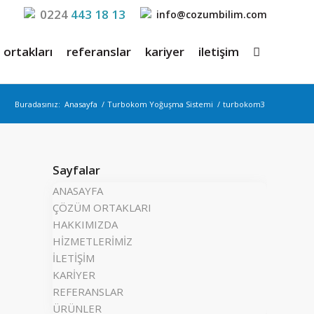
0224
443 18 13
info@cozumbilim.com
ortakları
referanslar
kariyer
iletişim
Buradasınız:
Anasayfa
/
Turbokom Yoğuşma Sistemi
/
turbokom3
Sayfalar
ANASAYFA
ÇÖZÜM ORTAKLARI
HAKKIMIZDA
HİZMETLERİMİZ
İLETİŞİM
KARİYER
REFERANSLAR
ÜRÜNLER