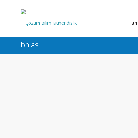
an
bplas