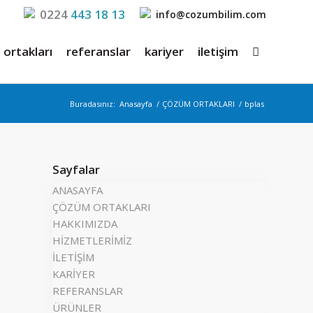
0224
443 18 13
info@cozumbilim.com
ortakları
referanslar
kariyer
iletişim
Buradasınız:
Anasayfa
/
ÇÖZÜM ORTAKLARI
/
bplas
Sayfalar
ANASAYFA
ÇÖZÜM ORTAKLARI
HAKKIMIZDA
HİZMETLERİMİZ
İLETİŞİM
KARİYER
REFERANSLAR
ÜRÜNLER